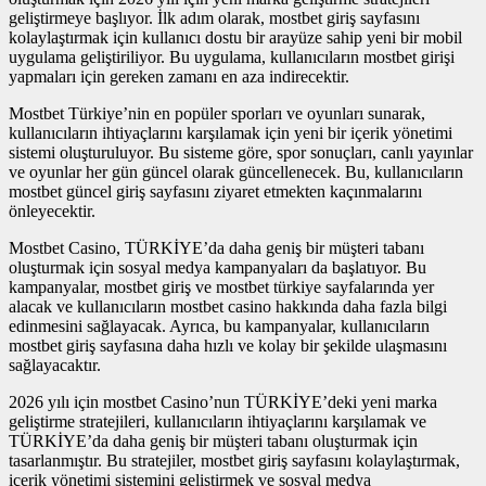
geliştirmeye başlıyor. İlk adım olarak, mostbet giriş sayfasını
kolaylaştırmak için kullanıcı dostu bir arayüze sahip yeni bir mobil
uygulama geliştiriliyor. Bu uygulama, kullanıcıların mostbet girişi
yapmaları için gereken zamanı en aza indirecektir.
Mostbet Türkiye’nin en popüler sporları ve oyunları sunarak,
kullanıcıların ihtiyaçlarını karşılamak için yeni bir içerik yönetimi
sistemi oluşturuluyor. Bu sisteme göre, spor sonuçları, canlı yayınlar
ve oyunlar her gün güncel olarak güncellenecek. Bu, kullanıcıların
mostbet güncel giriş sayfasını ziyaret etmekten kaçınmalarını
önleyecektir.
Mostbet Casino, TÜRKİYE’da daha geniş bir müşteri tabanı
oluşturmak için sosyal medya kampanyaları da başlatıyor. Bu
kampanyalar, mostbet giriş ve mostbet türkiye sayfalarında yer
alacak ve kullanıcıların mostbet casino hakkında daha fazla bilgi
edinmesini sağlayacak. Ayrıca, bu kampanyalar, kullanıcıların
mostbet giriş sayfasına daha hızlı ve kolay bir şekilde ulaşmasını
sağlayacaktır.
2026 yılı için mostbet Casino’nun TÜRKİYE’deki yeni marka
geliştirme stratejileri, kullanıcıların ihtiyaçlarını karşılamak ve
TÜRKİYE’da daha geniş bir müşteri tabanı oluşturmak için
tasarlanmıştır. Bu stratejiler, mostbet giriş sayfasını kolaylaştırmak,
içerik yönetimi sistemini geliştirmek ve sosyal medya