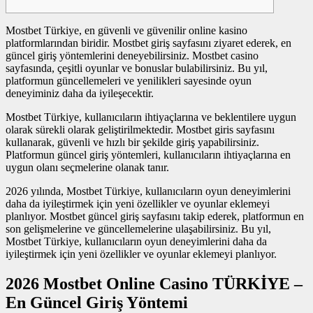
Mostbet Türkiye, en güvenli ve güvenilir online kasino
platformlarından biridir. Mostbet giriş sayfasını ziyaret ederek, en
güncel giriş yöntemlerini deneyebilirsiniz. Mostbet casino
sayfasında, çeşitli oyunlar ve bonuslar bulabilirsiniz. Bu yıl,
platformun güncellemeleri ve yenilikleri sayesinde oyun
deneyiminiz daha da iyileşecektir.
Mostbet Türkiye, kullanıcıların ihtiyaçlarına ve beklentilere uygun
olarak sürekli olarak geliştirilmektedir. Mostbet giris sayfasını
kullanarak, güvenli ve hızlı bir şekilde giriş yapabilirsiniz.
Platformun güncel giriş yöntemleri, kullanıcıların ihtiyaçlarına en
uygun olanı seçmelerine olanak tanır.
2026 yılında, Mostbet Türkiye, kullanıcıların oyun deneyimlerini
daha da iyileştirmek için yeni özellikler ve oyunlar eklemeyi
planlıyor. Mostbet güncel giriş sayfasını takip ederek, platformun en
son gelişmelerine ve güncellemelerine ulaşabilirsiniz. Bu yıl,
Mostbet Türkiye, kullanıcıların oyun deneyimlerini daha da
iyileştirmek için yeni özellikler ve oyunlar eklemeyi planlıyor.
2026 Mostbet Online Casino TÜRKİYE –
En Güncel Giriş Yöntemi