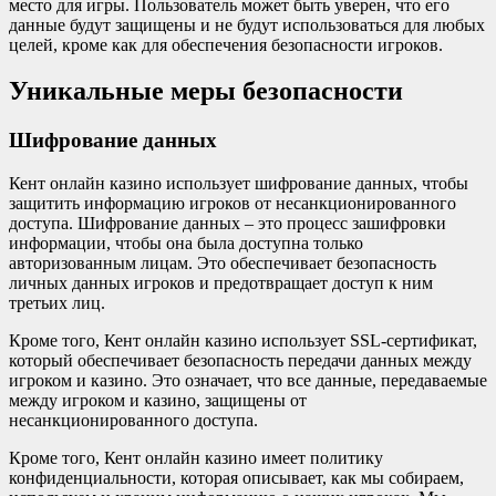
место для игры. Пользователь может быть уверен, что его
данные будут защищены и не будут использоваться для любых
целей, кроме как для обеспечения безопасности игроков.
Уникальные меры безопасности
Шифрование данных
Кент онлайн казино использует шифрование данных, чтобы
защитить информацию игроков от несанкционированного
доступа. Шифрование данных – это процесс зашифровки
информации, чтобы она была доступна только
авторизованным лицам. Это обеспечивает безопасность
личных данных игроков и предотвращает доступ к ним
третьих лиц.
Кроме того, Кент онлайн казино использует SSL-сертификат,
который обеспечивает безопасность передачи данных между
игроком и казино. Это означает, что все данные, передаваемые
между игроком и казино, защищены от
несанкционированного доступа.
Кроме того, Кент онлайн казино имеет политику
конфиденциальности, которая описывает, как мы собираем,