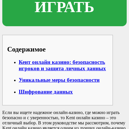
ИГРАТЬ
Содержимое
Кент онлайн казино: безопасность
игроков и защита личных данных
Уникальные меры безопасности
Шифрование данных
Если вы ищете надежное онлайн-казино, где можно играть
безопасно и с уверенностью, то Kent онлайн казино – это
отличный выбор. В этом руководстве мы рассмотрим, почему
Kent онлайн казино является одним из лучших онлайн-казино,