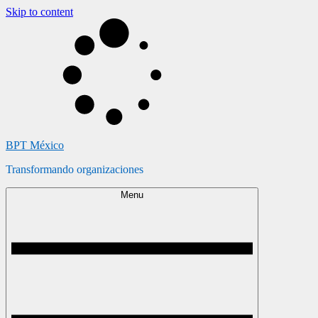
Skip to content
BPT México
Transformando organizaciones
Menu