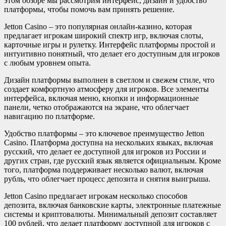
этом обзоре мы рассмотрим интерфейс, дизайн и удобство
платформы, чтобы помочь вам принять решение.
Jetton Casino – это популярная онлайн-казино, которая
предлагает игрокам широкий спектр игр, включая слоты,
карточные игры и рулетку. Интерфейс платформы простой и
интуитивно понятный, что делает его доступным для игроков
с любым уровнем опыта.
Дизайн платформы выполнен в светлом и свежем стиле, что
создает комфортную атмосферу для игроков. Все элементы
интерфейса, включая меню, кнопки и информационные
панели, четко отображаются на экране, что облегчает
навигацию по платформе.
Удобство платформы – это ключевое преимущество Jetton
Casino. Платформа доступна на нескольких языках, включая
русский, что делает ее доступной для игроков из России и
других стран, где русский язык является официальным. Кроме
того, платформа поддерживает несколько валют, включая
рубль, что облегчает процесс депозита и снятия выигрыша.
Jetton Casino предлагает игрокам несколько способов
депозита, включая банковские карты, электронные платежные
системы и криптовалюты. Минимальный депозит составляет
100 рублей, что делает платформу доступной для игроков с