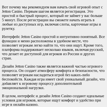
Вот почему мы рекомендуем вам начать свой игровой опыт с
Jetton Casino. Первым шагом является регистрация. Это
простой и быстрый процесс, который не займет у вас больше
5 минут. После регистрации вы сможете начать играть в
любые из доступных игр, включая слоты, карточные игры и
рулетку.
Интерфейс Jetton Casino простой и интуитивно понятный. Все
функции и меню расположены в удобном месте, что
позволяет игрокам легко найти то, что они ищут. Кроме того,
платформа поддерживает несколько языков, включая русский,
что делает ее доступной для игроков из России и других
стран.
Дизайн Jetton Casino также является важной частью игрового
процесса. Он создает атмосферу комфорта и безопасности, что
позволяет игрокам насладиться игрой без каких-либо
беспокойств. Каждая игра имеет свой уникальный дизайн, что
добавляет к игровому процессу дополнительной
эмоциональной нагрузки.
В целом, интерфейс и дизайн Jetton Casino создают идеальные
условия для игроков, которые ищут комфорт и удобство при
игре в онлайн-казино.