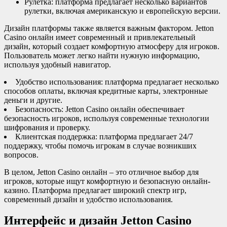
Рулетка: платформа предлагает несколько вариантов
рулетки, включая американскую и европейскую версии.
Дизайн платформы также является важным фактором. Jetton
Casino онлайн имеет современный и привлекательный
дизайн, который создает комфортную атмосферу для игроков.
Пользователь может легко найти нужную информацию,
используя удобный навигатор.
Удобство использования: платформа предлагает несколько
способов оплаты, включая кредитные карты, электронные
деньги и другие.
Безопасность: Jetton Casino онлайн обеспечивает
безопасность игроков, используя современные технологии
шифрования и проверку.
Клиентская поддержка: платформа предлагает 24/7
поддержку, чтобы помочь игрокам в случае возникших
вопросов.
В целом, Jetton Casino онлайн – это отличное выбор для
игроков, которые ищут комфортную и безопасную онлайн-
казино. Платформа предлагает широкий спектр игр,
современный дизайн и удобство использования.
Интерфейс и дизайн Jetton Casino