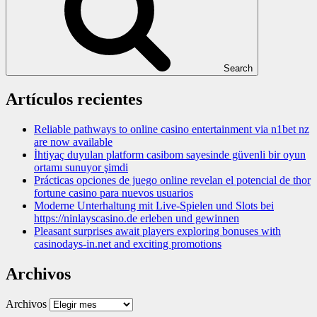
Search
Artículos recientes
Reliable pathways to online casino entertainment via n1bet nz
are now available
İhtiyaç duyulan platform casibom sayesinde güvenli bir oyun
ortamı sunuyor şimdi
Prácticas opciones de juego online revelan el potencial de thor
fortune casino para nuevos usuarios
Moderne Unterhaltung mit Live-Spielen und Slots bei
https://ninlayscasino.de erleben und gewinnen
Pleasant surprises await players exploring bonuses with
casinodays-in.net and exciting promotions
Archivos
Archivos