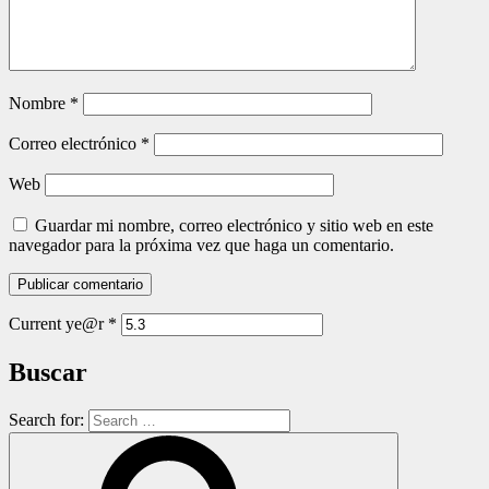
Nombre
*
Correo electrónico
*
Web
Guardar mi nombre, correo electrónico y sitio web en este
navegador para la próxima vez que haga un comentario.
Current ye@r
*
Buscar
Search for: