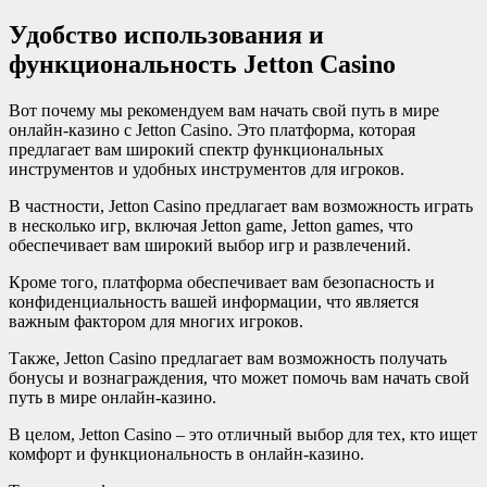
Удобство использования и
функциональность Jetton Casino
Вот почему мы рекомендуем вам начать свой путь в мире
онлайн-казино с Jetton Casino. Это платформа, которая
предлагает вам широкий спектр функциональных
инструментов и удобных инструментов для игроков.
В частности, Jetton Casino предлагает вам возможность играть
в несколько игр, включая Jetton game, Jetton games, что
обеспечивает вам широкий выбор игр и развлечений.
Кроме того, платформа обеспечивает вам безопасность и
конфиденциальность вашей информации, что является
важным фактором для многих игроков.
Также, Jetton Casino предлагает вам возможность получать
бонусы и вознаграждения, что может помочь вам начать свой
путь в мире онлайн-казино.
В целом, Jetton Casino – это отличный выбор для тех, кто ищет
комфорт и функциональность в онлайн-казино.