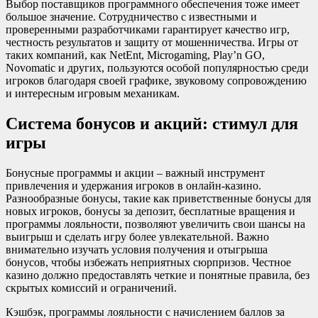
Выбор поставщиков программного обеспечения тоже имеет
большое значение. Сотрудничество с известными и
проверенными разработчиками гарантирует качество игр,
честность результатов и защиту от мошенничества. Игры от
таких компаний, как NetEnt, Microgaming, Play’n GO,
Novomatic и других, пользуются особой популярностью среди
игроков благодаря своей графике, звуковому сопровождению
и интересным игровым механикам.
Система бонусов и акций: стимул для
игры
Бонусные программы и акции – важный инструмент
привлечения и удержания игроков в онлайн-казино.
Разнообразные бонусы, такие как приветственные бонусы для
новых игроков, бонусы за депозит, бесплатные вращения и
программы лояльности, позволяют увеличить свои шансы на
выигрыш и сделать игру более увлекательной. Важно
внимательно изучать условия получения и отыгрыша
бонусов, чтобы избежать неприятных сюрпризов. Честное
казино должно предоставлять четкие и понятные правила, без
скрытых комиссий и ограничений.
Кэшбэк, программы лояльности с начислением баллов за