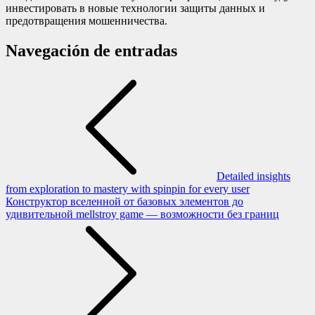
инвестировать в новые технологии защиты данных и
предотвращения мошенничества.
Navegación de entradas
Detailed insights
from exploration to mastery with spinpin for every user
Конструктор вселенной от базовых элементов до
удивительной mellstroy game — возможности без границ