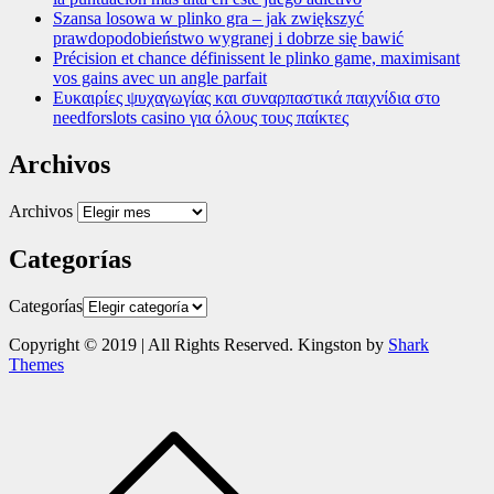
Szansa losowa w plinko gra – jak zwiększyć
prawdopodobieństwo wygranej i dobrze się bawić
Précision et chance définissent le plinko game, maximisant
vos gains avec un angle parfait
Ευκαιρίες ψυχαγωγίας και συναρπαστικά παιχνίδια στο
needforslots casino για όλους τους παίκτες
Archivos
Archivos
Categorías
Categorías
Copyright © 2019 | All Rights Reserved. Kingston by
Shark
Themes