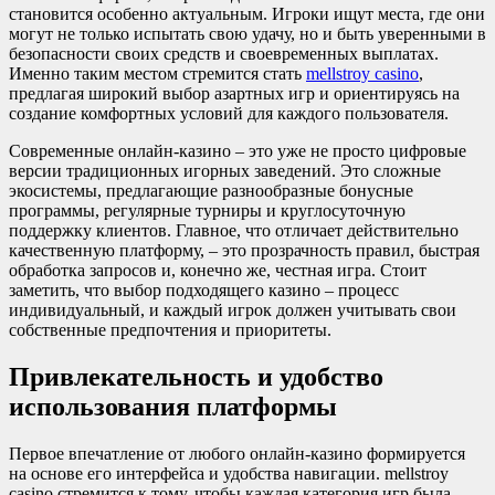
становится особенно актуальным. Игроки ищут места, где они
могут не только испытать свою удачу, но и быть уверенными в
безопасности своих средств и своевременных выплатах.
Именно таким местом стремится стать
mellstroy casino
,
предлагая широкий выбор азартных игр и ориентируясь на
создание комфортных условий для каждого пользователя.
Современные онлайн-казино – это уже не просто цифровые
версии традиционных игорных заведений. Это сложные
экосистемы, предлагающие разнообразные бонусные
программы, регулярные турниры и круглосуточную
поддержку клиентов. Главное, что отличает действительно
качественную платформу, – это прозрачность правил, быстрая
обработка запросов и, конечно же, честная игра. Стоит
заметить, что выбор подходящего казино – процесс
индивидуальный, и каждый игрок должен учитывать свои
собственные предпочтения и приоритеты.
Привлекательность и удобство
использования платформы
Первое впечатление от любого онлайн-казино формируется
на основе его интерфейса и удобства навигации. mellstroy
casino стремится к тому, чтобы каждая категория игр была