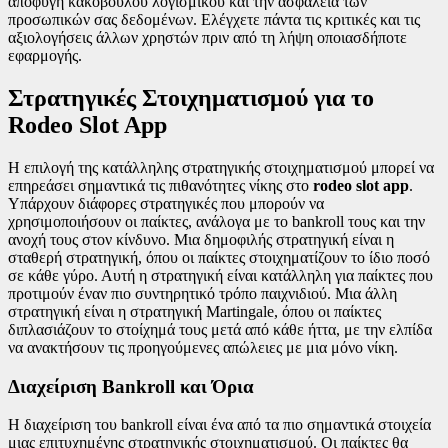
αποφυγή κακόβουλου λογισμικού και την ασφάλεια των
προσωπικών σας δεδομένων. Ελέγχετε πάντα τις κριτικές και τις
αξιολογήσεις άλλων χρηστών πριν από τη λήψη οποιασδήποτε
εφαρμογής.
Στρατηγικές Στοιχηματισμού για το
Rodeo Slot App
Η επιλογή της κατάλληλης στρατηγικής στοιχηματισμού μπορεί να
επηρεάσει σημαντικά τις πιθανότητες νίκης στο
rodeo slot app
.
Υπάρχουν διάφορες στρατηγικές που μπορούν να
χρησιμοποιήσουν οι παίκτες, ανάλογα με το bankroll τους και την
ανοχή τους στον κίνδυνο. Μια δημοφιλής στρατηγική είναι η
σταθερή στρατηγική, όπου οι παίκτες στοιχηματίζουν το ίδιο ποσό
σε κάθε γύρο. Αυτή η στρατηγική είναι κατάλληλη για παίκτες που
προτιμούν έναν πιο συντηρητικό τρόπο παιχνιδιού. Μια άλλη
στρατηγική είναι η στρατηγική Martingale, όπου οι παίκτες
διπλασιάζουν το στοίχημά τους μετά από κάθε ήττα, με την ελπίδα
να ανακτήσουν τις προηγούμενες απώλειες με μια μόνο νίκη.
Διαχείριση Bankroll και Όρια
Η διαχείριση του bankroll είναι ένα από τα πιο σημαντικά στοιχεία
μιας επιτυχημένης στρατηγικής στοιχηματισμού. Οι παίκτες θα