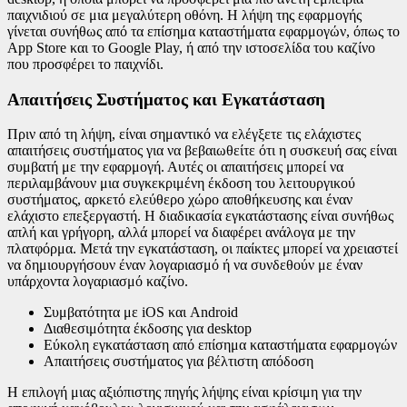
παιχνιδιού σε μια μεγαλύτερη οθόνη. Η λήψη της εφαρμογής
γίνεται συνήθως από τα επίσημα καταστήματα εφαρμογών, όπως το
App Store και το Google Play, ή από την ιστοσελίδα του καζίνο
που προσφέρει το παιχνίδι.
Απαιτήσεις Συστήματος και Εγκατάσταση
Πριν από τη λήψη, είναι σημαντικό να ελέγξετε τις ελάχιστες
απαιτήσεις συστήματος για να βεβαιωθείτε ότι η συσκευή σας είναι
συμβατή με την εφαρμογή. Αυτές οι απαιτήσεις μπορεί να
περιλαμβάνουν μια συγκεκριμένη έκδοση του λειτουργικού
συστήματος, αρκετό ελεύθερο χώρο αποθήκευσης και έναν
ελάχιστο επεξεργαστή. Η διαδικασία εγκατάστασης είναι συνήθως
απλή και γρήγορη, αλλά μπορεί να διαφέρει ανάλογα με την
πλατφόρμα. Μετά την εγκατάσταση, οι παίκτες μπορεί να χρειαστεί
να δημιουργήσουν έναν λογαριασμό ή να συνδεθούν με έναν
υπάρχοντα λογαριασμό καζίνο.
Συμβατότητα με iOS και Android
Διαθεσιμότητα έκδοσης για desktop
Εύκολη εγκατάσταση από επίσημα καταστήματα εφαρμογών
Απαιτήσεις συστήματος για βέλτιστη απόδοση
Η επιλογή μιας αξιόπιστης πηγής λήψης είναι κρίσιμη για την