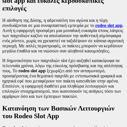
slot app και εύκολες κερδοσκοπικές
επιλογές
Η αίσθηση της Δύσης, η αδρεναλίνη του αγώνα και η τύχη
συνδυάζονται σε μια συναρπαστική εμπειρία με το
rodeo slot app
.
Αυτή η εφαρμογή προσφέρει μια μοναδική ευκαιρία στους λάτρεις
των παιχνιδιών καζίνο να απολαύσουν την αυθεντική ατμόσφαιρα
ενός ρόντεο, χωρίς να χρειαστεί να ταξιδέψουν σε κάποια αγροτική
περιοχή. Με απλές περιστροφές, οι παίκτες μπορούν να κερδίσουν
μεγάλα έπαθλα και να νιώσουν σαν αληθινοί καουμπόηδες.
Η δημοτικότητα των παιχνιδιών slot έχει αυξηθεί κατακόρυφα τα
τελευταία χρόνια, λόγω της εύκολης πρόσβασης και της απλότητας
τους. Το
rodeo slot app
ξεχωρίζει από τον ανταγωνισμό,
προσφέροντας ένα θεματικό παιχνίδι με εντυπωσιακά γραφικά και
ηχητικά εφέ που μεταφέρουν τον παίκτη κατευθείαν στην αρένα.
Επιπλέον, η εφαρμογή διαθέτει μια πληθώρα λειτουργιών και
επιλογών στοιχηματισμού, που ικανοποιούν τις ανάγκες τόσο των
αρχάριων όσο και των έμπειρων παικτών.
Κατανόηση των Βασικών Λειτουργιών
του Rodeo Slot App