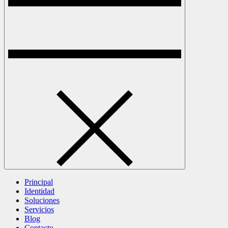
Principal
Identidad
Soluciones
Servicios
Blog
Contacto