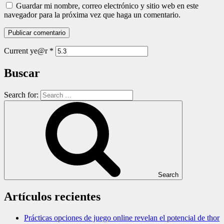
Guardar mi nombre, correo electrónico y sitio web en este
navegador para la próxima vez que haga un comentario.
Current ye@r
*
Buscar
Search for:
Search
Artículos recientes
Prácticas opciones de juego online revelan el potencial de thor