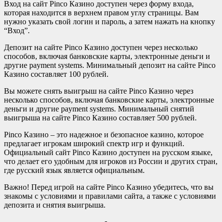
Вход на сайт Pinco Казино доступен через форму входа,
которая находится в верхнем правом углу страницы. Вам
нужно указать свой логин и пароль, а затем нажать на кнопку
“Вход”.
Депозит на сайте Pinco Казино доступен через несколько
способов, включая банковские карты, электронные деньги и
другие payment systems. Минимальный депозит на сайте Pinco
Казино составляет 100 рублей.
Вы можете снять выигрыш на сайте Pinco Казино через
несколько способов, включая банковские карты, электронные
деньги и другие payment systems. Минимальный снятий
выигрыша на сайте Pinco Казино составляет 500 рублей.
Pinco Казино – это надежное и безопасное казино, которое
предлагает игрокам широкий спектр игр и функций.
Официальный сайт Pinco Казино доступен на русском языке,
что делает его удобным для игроков из России и других стран,
где русский язык является официальным.
Важно! Перед игрой на сайте Pinco Казино убедитесь, что вы
знакомы с условиями и правилами сайта, а также с условиями
депозита и снятия выигрыша.