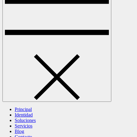
Principal
Identidad
Soluciones
Servicios
Blog
Contacto