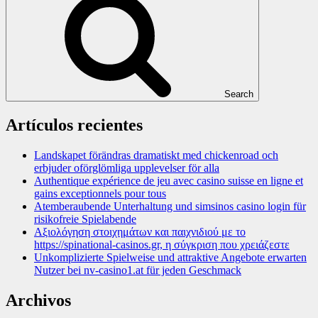
Search
Artículos recientes
Landskapet förändras dramatiskt med chickenroad och
erbjuder oförglömliga upplevelser för alla
Authentique expérience de jeu avec casino suisse en ligne et
gains exceptionnels pour tous
Atemberaubende Unterhaltung und simsinos casino login für
risikofreie Spielabende
Αξιολόγηση στοιχημάτων και παιχνιδιού με το
https://spinational-casinos.gr, η σύγκριση που χρειάζεστε
Unkomplizierte Spielweise und attraktive Angebote erwarten
Nutzer bei nv-casino1.at für jeden Geschmack
Archivos