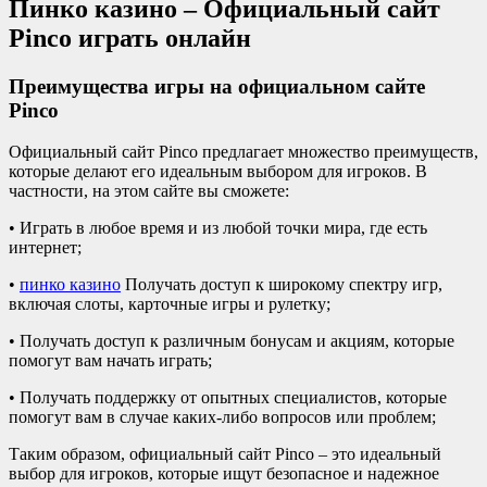
Пинко казино – Официальный сайт
Pinco играть онлайн
Преимущества игры на официальном сайте
Pinco
Официальный сайт Pinco предлагает множество преимуществ,
которые делают его идеальным выбором для игроков. В
частности, на этом сайте вы сможете:
• Играть в любое время и из любой точки мира, где есть
интернет;
•
пинко казино
Получать доступ к широкому спектру игр,
включая слоты, карточные игры и рулетку;
• Получать доступ к различным бонусам и акциям, которые
помогут вам начать играть;
• Получать поддержку от опытных специалистов, которые
помогут вам в случае каких-либо вопросов или проблем;
Таким образом, официальный сайт Pinco – это идеальный
выбор для игроков, которые ищут безопасное и надежное