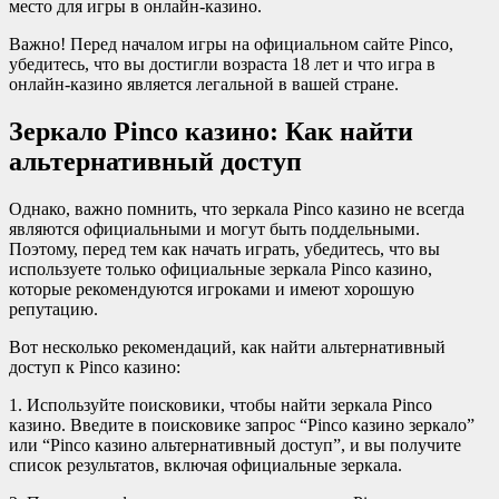
место для игры в онлайн-казино.
Важно! Перед началом игры на официальном сайте Pinco,
убедитесь, что вы достигли возраста 18 лет и что игра в
онлайн-казино является легальной в вашей стране.
Зеркало Pinco казино: Как найти
альтернативный доступ
Однако, важно помнить, что зеркала Pinco казино не всегда
являются официальными и могут быть поддельными.
Поэтому, перед тем как начать играть, убедитесь, что вы
используете только официальные зеркала Pinco казино,
которые рекомендуются игроками и имеют хорошую
репутацию.
Вот несколько рекомендаций, как найти альтернативный
доступ к Pinco казино:
1. Используйте поисковики, чтобы найти зеркала Pinco
казино. Введите в поисковике запрос “Pinco казино зеркало”
или “Pinco казино альтернативный доступ”, и вы получите
список результатов, включая официальные зеркала.