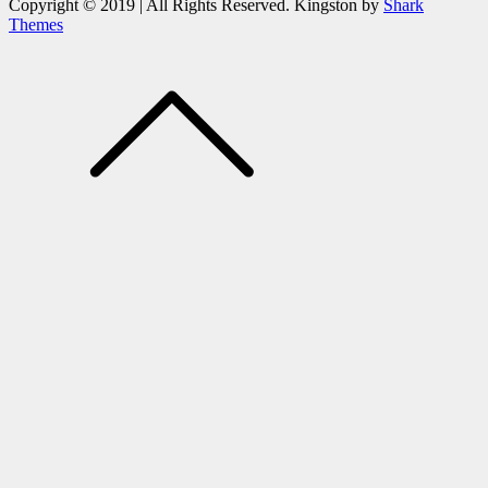
Copyright © 2019 | All Rights Reserved. Kingston by
Shark
Themes