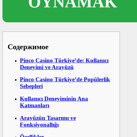
OYNAMAK
Содержимое
Pinco Casino Türkiye’de: Kullanıcı
Deneyimi ve Arayüzü
Pinco Casino Türkiye’de Popülerlik
Sebepleri
Kullanıcı Deneyiminin Ana
Katmanları
Arayüzün Tasarımı ve
Fonksiyonallığı
Özellikler