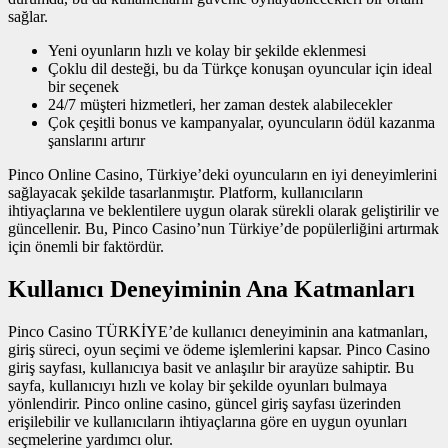
sağlar.
Yeni oyunların hızlı ve kolay bir şekilde eklenmesi
Çoklu dil desteği, bu da Türkçe konuşan oyuncular için ideal
bir seçenek
24/7 müşteri hizmetleri, her zaman destek alabilecekler
Çok çeşitli bonus ve kampanyalar, oyuncuların ödül kazanma
şanslarını artırır
Pinco Online Casino, Türkiye’deki oyuncuların en iyi deneyimlerini
sağlayacak şekilde tasarlanmıştır. Platform, kullanıcıların
ihtiyaçlarına ve beklentilere uygun olarak sürekli olarak geliştirilir ve
güncellenir. Bu, Pinco Casino’nun Türkiye’de popülerliğini artırmak
için önemli bir faktördür.
Kullanıcı Deneyiminin Ana Katmanları
Pinco Casino TÜRKİYE’de kullanıcı deneyiminin ana katmanları,
giriş süreci, oyun seçimi ve ödeme işlemlerini kapsar. Pinco Casino
giriş sayfası, kullanıcıya basit ve anlaşılır bir arayüze sahiptir. Bu
sayfa, kullanıcıyı hızlı ve kolay bir şekilde oyunları bulmaya
yönlendirir. Pinco online casino, güncel giriş sayfası üzerinden
erişilebilir ve kullanıcıların ihtiyaçlarına göre en uygun oyunları
seçmelerine yardımcı olur.