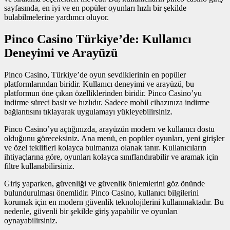
sayfasında, en iyi ve en popüler oyunları hızlı bir şekilde
bulabilmelerine yardımcı oluyor.
Pinco Casino Türkiye’de: Kullanıcı
Deneyimi ve Arayüzü
Pinco Casino, Türkiye’de oyun sevdiklerinin en popüler
platformlarından biridir. Kullanıcı deneyimi ve arayüzü, bu
platformun öne çıkan özelliklerinden biridir. Pinco Casino’yu
indirme süreci basit ve hızlıdır. Sadece mobil cihazınıza indirme
bağlantısını tıklayarak uygulamayı yükleyebilirsiniz.
Pinco Casino’yu açtığınızda, arayüzün modern ve kullanıcı dostu
olduğunu göreceksiniz. Ana menü, en popüler oyunları, yeni girişler
ve özel teklifleri kolayca bulmanıza olanak tanır. Kullanıcıların
ihtiyaçlarına göre, oyunları kolayca sınıflandırabilir ve aramak için
filtre kullanabilirsiniz.
Giriş yaparken, güvenliği ve güvenlik önlemlerini göz önünde
bulundurulması önemlidir. Pinco Casino, kullanıcı bilgilerini
korumak için en modern güvenlik teknolojilerini kullanmaktadır. Bu
nedenle, güvenli bir şekilde giriş yapabilir ve oyunları
oynayabilirsiniz.