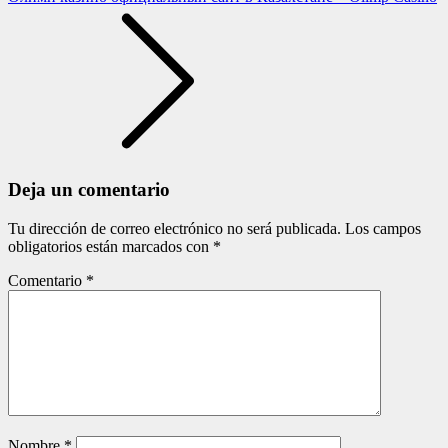
Deja un comentario
Tu dirección de correo electrónico no será publicada.
Los campos
obligatorios están marcados con
*
Comentario
*
Nombre
*