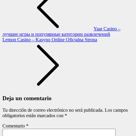
Yaar Casino –
лучшие игры и популярные категории развлечений
Lemon Casino – Kasyno Online Oficjalna Strona
Deja un comentario
Tu dirección de correo electrónico no será publicada.
Los campos
obligatorios están marcados con
*
Comentario
*