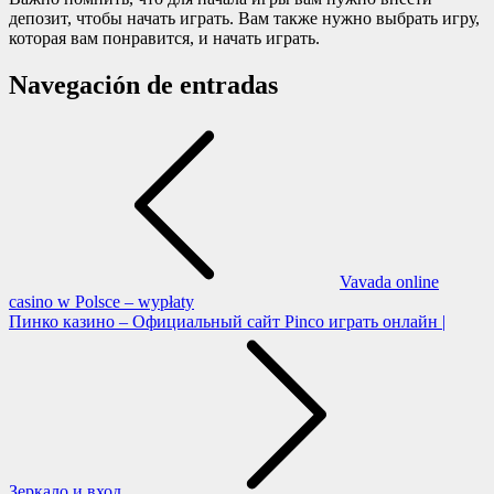
депозит, чтобы начать играть. Вам также нужно выбрать игру,
которая вам понравится, и начать играть.
Navegación de entradas
Vavada online
casino w Polsce – wypłaty
Пинко казино – Официальный сайт Pinco играть онлайн |
Зеркало и вход