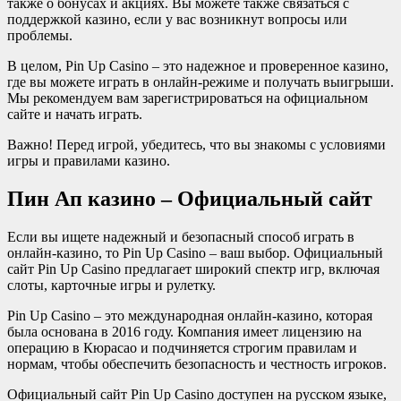
также о бонусах и акциях. Вы можете также связаться с
поддержкой казино, если у вас возникнут вопросы или
проблемы.
В целом, Pin Up Casino – это надежное и проверенное казино,
где вы можете играть в онлайн-режиме и получать выигрыши.
Мы рекомендуем вам зарегистрироваться на официальном
сайте и начать играть.
Важно! Перед игрой, убедитесь, что вы знакомы с условиями
игры и правилами казино.
Пин Ап казино – Официальный сайт
Если вы ищете надежный и безопасный способ играть в
онлайн-казино, то Pin Up Casino – ваш выбор. Официальный
сайт Pin Up Casino предлагает широкий спектр игр, включая
слоты, карточные игры и рулетку.
Pin Up Casino – это международная онлайн-казино, которая
была основана в 2016 году. Компания имеет лицензию на
операцию в Кюрасао и подчиняется строгим правилам и
нормам, чтобы обеспечить безопасность и честность игроков.
Официальный сайт Pin Up Casino доступен на русском языке,