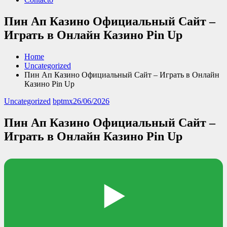
Пин Ап Казино Официальный Сайт –
Играть в Онлайн Казино Pin Up
Home
Uncategorized
Пин Ап Казино Официальный Сайт – Играть в Онлайн
Казино Pin Up
Uncategorized
bptmx
26/06/2026
Пин Ап Казино Официальный Сайт –
Играть в Онлайн Казино Pin Up
▶️