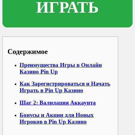
ИГРАТЬ
Содержимое
Преимущества Игры в Онлайн
Казино Pin Up
Как Зарегистрироваться и Начать
Играть в Pin Up Казино
Шаг 2: Валидация Аккаунта
Бонусы и Акции для Новых
Игроков в Pin Up Казино