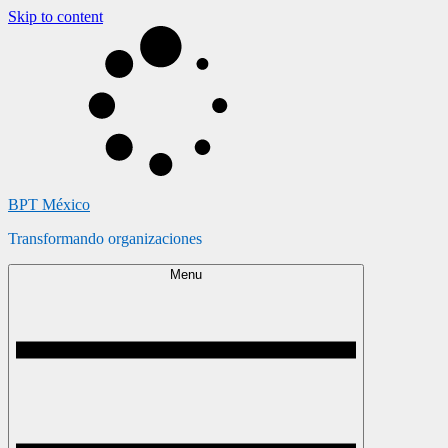
Skip to content
BPT México
Transformando organizaciones
Menu