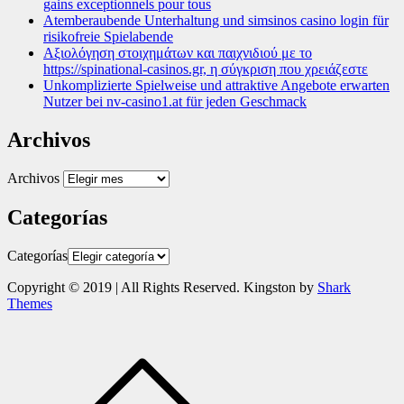
gains exceptionnels pour tous
Atemberaubende Unterhaltung und simsinos casino login für
risikofreie Spielabende
Αξιολόγηση στοιχημάτων και παιχνιδιού με το
https://spinational-casinos.gr, η σύγκριση που χρειάζεστε
Unkomplizierte Spielweise und attraktive Angebote erwarten
Nutzer bei nv-casino1.at für jeden Geschmack
Archivos
Archivos
Categorías
Categorías
Copyright © 2019 | All Rights Reserved. Kingston by
Shark
Themes