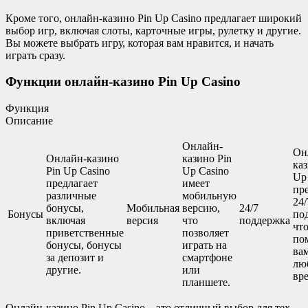
Кроме того, онлайн-казино Pin Up Casino предлагает широкий
выбор игр, включая слоты, карточные игры, рулетку и другие.
Вы можете выбрать игру, которая вам нравится, и начать
играть сразу.
Функции онлайн-казино Pin Up Casino
Функция
Описание
Онлайн-
Он
Онлайн-казино
казино Pin
каз
Pin Up Casino
Up Casino
Up
предлагает
имеет
пр
различные
мобильную
24/
бонусы,
Мобильная
версию,
24/7
Бонусы
по
включая
версия
что
поддержка
чт
приветственные
позволяет
по
бонусы, бонусы
играть на
ва
за депозит и
смартфоне
лю
другие.
или
вре
планшете.
Онлайн-казино Pin Up Casino – это отличный выбор для тех,