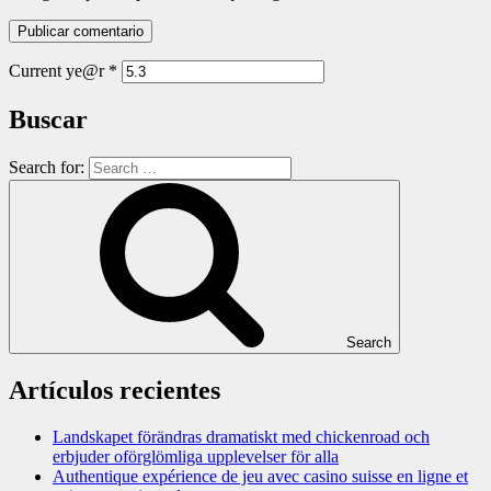
Current ye@r
*
Buscar
Search for:
Search
Artículos recientes
Landskapet förändras dramatiskt med chickenroad och
erbjuder oförglömliga upplevelser för alla
Authentique expérience de jeu avec casino suisse en ligne et