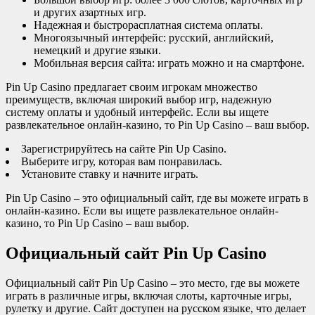
и других азартных игр.
Надежная и быстрорасплатная система оплаты.
Многоязычный интерфейс: русский, английский,
немецкий и другие языки.
Мобильная версия сайта: играть можно и на смартфоне.
Pin Up Casino предлагает своим игрокам множество
преимуществ, включая широкий выбор игр, надежную
систему оплаты и удобный интерфейс. Если вы ищете
развлекательное онлайн-казино, то Pin Up Casino – ваш выбор.
Зарегистрируйтесь на сайте Pin Up Casino.
Выберите игру, которая вам понравилась.
Установите ставку и начните играть.
Pin Up Casino – это официальный сайт, где вы можете играть в
онлайн-казино. Если вы ищете развлекательное онлайн-
казино, то Pin Up Casino – ваш выбор.
Официальный сайт Pin Up Casino
Официальный сайт Pin Up Casino – это место, где вы можете
играть в различные игры, включая слоты, карточные игры,
рулетку и другие. Сайт доступен на русском языке, что делает