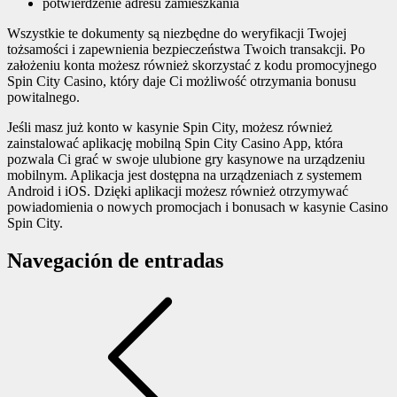
potwierdzenie adresu zamieszkania
Wszystkie te dokumenty są niezbędne do weryfikacji Twojej
tożsamości i zapewnienia bezpieczeństwa Twoich transakcji. Po
założeniu konta możesz również skorzystać z kodu promocyjnego
Spin City Casino, który daje Ci możliwość otrzymania bonusu
powitalnego.
Jeśli masz już konto w kasynie Spin City, możesz również
zainstalować aplikację mobilną Spin City Casino App, która
pozwala Ci grać w swoje ulubione gry kasynowe na urządzeniu
mobilnym. Aplikacja jest dostępna na urządzeniach z systemem
Android i iOS. Dzięki aplikacji możesz również otrzymywać
powiadomienia o nowych promocjach i bonusach w kasynie Casino
Spin City.
Navegación de entradas