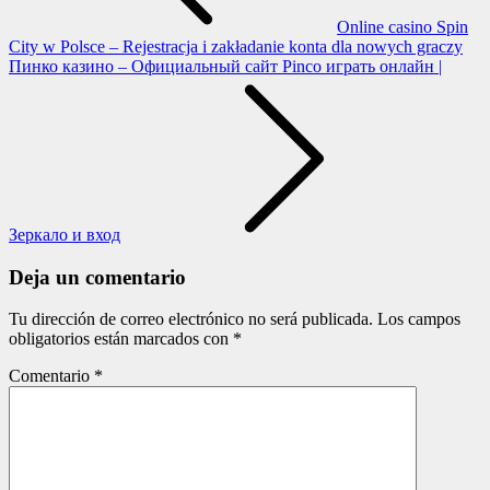
Online casino Spin
City w Polsce – Rejestracja i zakładanie konta dla nowych graczy
Пинко казино – Официальный сайт Pinco играть онлайн |
Зеркало и вход
Deja un comentario
Tu dirección de correo electrónico no será publicada.
Los campos
obligatorios están marcados con
*
Comentario
*