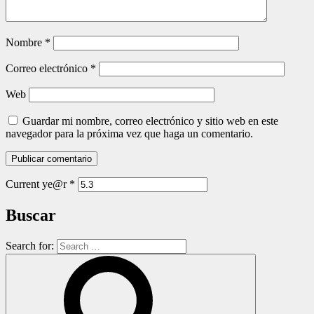
Nombre
*
Correo electrónico
*
Web
Guardar mi nombre, correo electrónico y sitio web en este
navegador para la próxima vez que haga un comentario.
Current ye@r
*
Buscar
Search for: