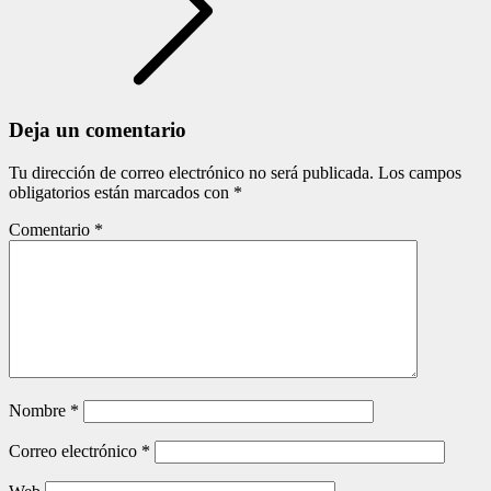
Deja un comentario
Tu dirección de correo electrónico no será publicada.
Los campos
obligatorios están marcados con
*
Comentario
*
Nombre
*
Correo electrónico
*