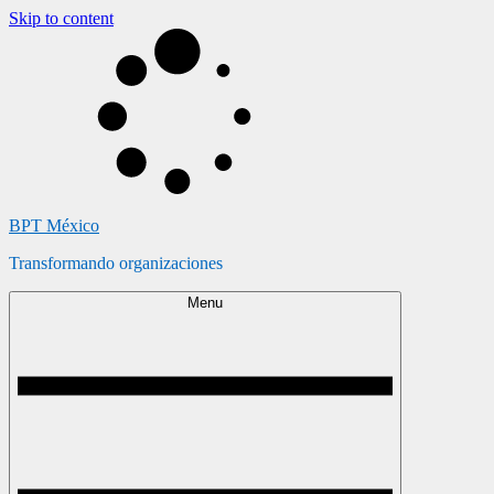
Skip to content
BPT México
Transformando organizaciones
Menu