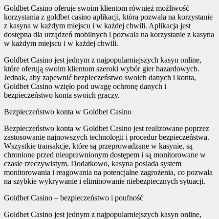
Goldbet Casino oferuje swoim klientom również możliwość
korzystania z goldbet casino aplikacji, która pozwala na korzystanie
z kasyna w każdym miejscu i w każdej chwili. Aplikacja jest
dostępna dla urządzeń mobilnych i pozwala na korzystanie z kasyna
w każdym miejscu i w każdej chwili.
Goldbet Casino jest jednym z najpopularniejszych kasyn online,
które oferują swoim klientom szeroki wybór gier hazardowych.
Jednak, aby zapewnić bezpieczeństwo swoich danych i konta,
Goldbet Casino wzięło pod uwagę ochronę danych i
bezpieczeństwo konta swoich graczy.
Bezpieczeństwo konta w Goldbet Casino
Bezpieczeństwo konta w Goldbet Casino jest realizowane poprzez
zastosowanie najnowszych technologii i procedur bezpieczeństwa.
Wszystkie transakcje, które są przeprowadzane w kasynie, są
chronione przed nieuprawnionym dostępem i są monitorowane w
czasie rzeczywistym. Dodatkowo, kasyna posiada system
monitorowania i reagowania na potencjalne zagrożenia, co pozwala
na szybkie wykrywanie i eliminowanie niebezpiecznych sytuacji.
Goldbet Casino – bezpieczeństwo i poufność
Goldbet Casino jest jednym z najpopularniejszych kasyn online,