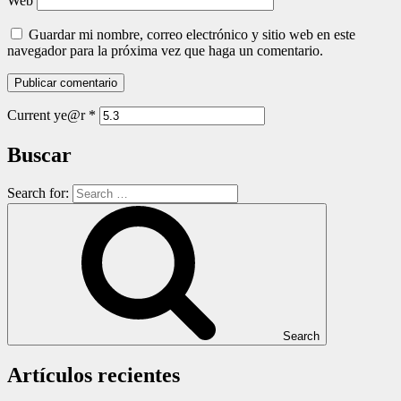
Web
Guardar mi nombre, correo electrónico y sitio web en este
navegador para la próxima vez que haga un comentario.
Current ye@r
*
Buscar
Search for:
Search
Artículos recientes