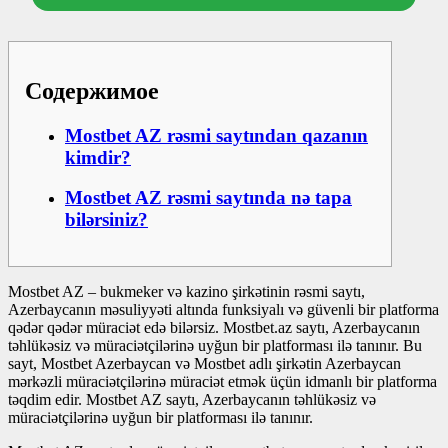
Содержимое
Mostbet AZ rəsmi saytından qazanın
kimdir?
Mostbet AZ rəsmi saytında nə tapa
bilərsiniz?
Mostbet AZ – bukmeker və kazino şirkətinin rəsmi saytı,
Azerbaycanın məsuliyyəti altında funksiyalı və güvenli bir platforma
qədər qədər müraciət edə bilərsiz. Mostbet.az saytı, Azerbaycanın
təhlükəsiz və müraciətçilərinə uyğun bir platforması ilə tanınır. Bu
sayt, Mostbet Azerbaycan və Mostbet adlı şirkətin Azerbaycan
mərkəzli müraciətçilərinə müraciət etmək üçün idmanlı bir platforma
təqdim edir. Mostbet AZ saytı, Azerbaycanın təhlükəsiz və
müraciətçilərinə uyğun bir platforması ilə tanınır.