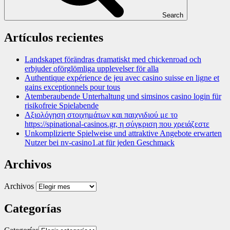
Search
Artículos recientes
Landskapet förändras dramatiskt med chickenroad och
erbjuder oförglömliga upplevelser för alla
Authentique expérience de jeu avec casino suisse en ligne et
gains exceptionnels pour tous
Atemberaubende Unterhaltung und simsinos casino login für
risikofreie Spielabende
Αξιολόγηση στοιχημάτων και παιχνιδιού με το
https://spinational-casinos.gr, η σύγκριση που χρειάζεστε
Unkomplizierte Spielweise und attraktive Angebote erwarten
Nutzer bei nv-casino1.at für jeden Geschmack
Archivos
Archivos
Categorías