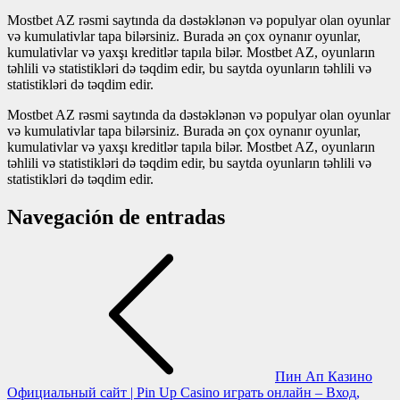
Mostbet AZ rəsmi saytında da dəstəklənən və populyar olan oyunlar
və kumulativlar tapa bilərsiniz. Burada ən çox oynanır oyunlar,
kumulativlar və yaxşı kreditlər tapıla bilər. Mostbet AZ, oyunların
təhlili və statistikləri də təqdim edir, bu saytda oyunların təhlili və
statistikləri də təqdim edir.
Mostbet AZ rəsmi saytında da dəstəklənən və populyar olan oyunlar
və kumulativlar tapa bilərsiniz. Burada ən çox oynanır oyunlar,
kumulativlar və yaxşı kreditlər tapıla bilər. Mostbet AZ, oyunların
təhlili və statistikləri də təqdim edir, bu saytda oyunların təhlili və
statistikləri də təqdim edir.
Navegación de entradas
Пин Ап Казино
Официальный сайт | Pin Up Casino играть онлайн – Вход,