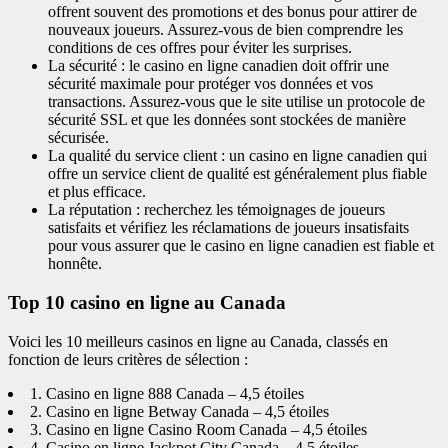
offrent souvent des promotions et des bonus pour attirer de
nouveaux joueurs. Assurez-vous de bien comprendre les
conditions de ces offres pour éviter les surprises.
La sécurité : le casino en ligne canadien doit offrir une
sécurité maximale pour protéger vos données et vos
transactions. Assurez-vous que le site utilise un protocole de
sécurité SSL et que les données sont stockées de manière
sécurisée.
La qualité du service client : un casino en ligne canadien qui
offre un service client de qualité est généralement plus fiable
et plus efficace.
La réputation : recherchez les témoignages de joueurs
satisfaits et vérifiez les réclamations de joueurs insatisfaits
pour vous assurer que le casino en ligne canadien est fiable et
honnête.
Top 10 casino en ligne au Canada
Voici les 10 meilleurs casinos en ligne au Canada, classés en
fonction de leurs critères de sélection :
1. Casino en ligne 888 Canada – 4,5 étoiles
2. Casino en ligne Betway Canada – 4,5 étoiles
3. Casino en ligne Casino Room Canada – 4,5 étoiles
4. Casino en ligne Jackpot City Canada – 4,5 étoiles