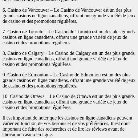
6. Casino de Vancouver – Le Casino de Vancouver est un des plus
grands casinos en ligne canadiens, offrant une grande variété de jeux
de casino et des promotions régulières.
7. Casino de Toronto – Le Casino de Toronto est un des plus grands
casinos en ligne canadiens, offrant une grande variété de jeux de
casino et des promotions régulières.
8. Casino de Calgary – Le Casino de Calgary est un des plus grands
casinos en ligne canadiens, offrant une grande variété de jeux de
casino et des promotions régulières.
9. Casino de Edmonton – Le Casino de Edmonton est un des plus
grands casinos en ligne canadiens, offrant une grande variété de jeux
de casino et des promotions régulières.
10. Casino de Ottawa – Le Casino de Ottawa est un des plus grands
casinos en ligne canadiens, offrant une grande variété de jeux de
casino et des promotions régulières.
Il est important de noter que les casinos en ligne canadiens peuvent
varier en fonction de vos besoins et de vos préférences. Il est donc
important de faire des recherches et de lire les réviews avant de
choisir un casino en ligne.