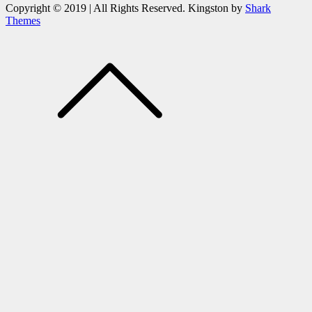
Copyright © 2019 | All Rights Reserved. Kingston by
Shark
Themes