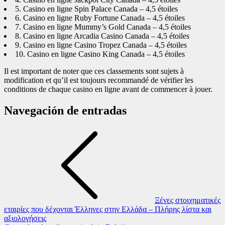
5. Casino en ligne Spin Palace Canada – 4,5 étoiles
6. Casino en ligne Ruby Fortune Canada – 4,5 étoiles
7. Casino en ligne Mummy’s Gold Canada – 4,5 étoiles
8. Casino en ligne Arcadia Casino Canada – 4,5 étoiles
9. Casino en ligne Casino Tropez Canada – 4,5 étoiles
10. Casino en ligne Casino King Canada – 4,5 étoiles
Il est important de noter que ces classements sont sujets à
modification et qu’il est toujours recommandé de vérifier les
conditions de chaque casino en ligne avant de commencer à jouer.
Navegación de entradas
Ξένες στοιχηματικές
εταιρίες που δέχονται Έλληνες στην Ελλάδα – Πλήρης λίστα και
αξιολογήσεις