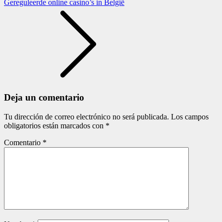
Gereguleerde online casino’s in België
Deja un comentario
Tu dirección de correo electrónico no será publicada.
Los campos
obligatorios están marcados con
*
Comentario
*