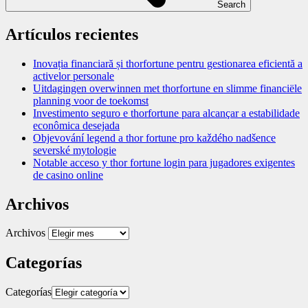
Search
Artículos recientes
Inovația financiară și thorfortune pentru gestionarea eficientă a
activelor personale
Uitdagingen overwinnen met thorfortune en slimme financiële
planning voor de toekomst
Investimento seguro e thorfortune para alcançar a estabilidade
econômica desejada
Objevování legend a thor fortune pro každého nadšence
severské mytologie
Notable acceso y thor fortune login para jugadores exigentes
de casino online
Archivos
Archivos
Categorías
Categorías