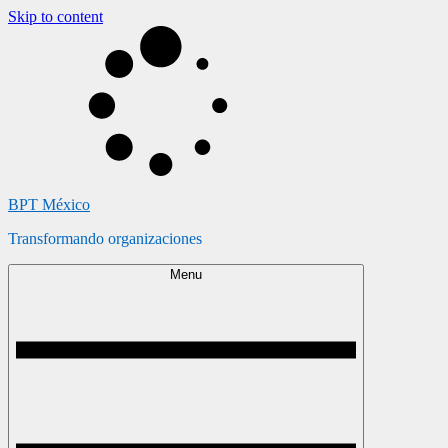
Skip to content
BPT México
Transformando organizaciones
Menu