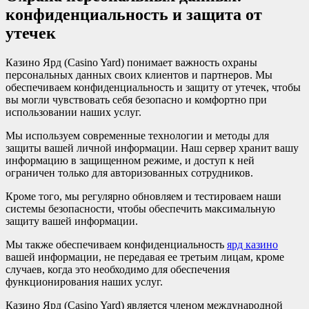
конфиденциальность и защита от
утечек
Казино Ярд (Casino Yard) понимает важность охраны
персональных данных своих клиентов и партнеров. Мы
обеспечиваем конфиденциальность и защиту от утечек, чтобы
вы могли чувствовать себя безопасно и комфортно при
использовании наших услуг.
Мы используем современные технологии и методы для
защиты вашей личной информации. Наш сервер хранит вашу
информацию в защищенном режиме, и доступ к ней
ограничен только для авторизованных сотрудников.
Кроме того, мы регулярно обновляем и тестироваем наши
системы безопасности, чтобы обеспечить максимальную
защиту вашей информации.
Мы также обеспечиваем конфиденциальность
ярд казино
вашей информации, не передавая ее третьим лицам, кроме
случаев, когда это необходимо для обеспечения
функционирования наших услуг.
Казино Ярд (Casino Yard) является членом международной