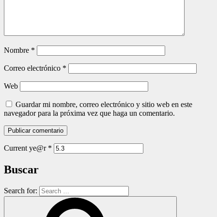
Nombre
*
Correo electrónico
*
Web
Guardar mi nombre, correo electrónico y sitio web en este
navegador para la próxima vez que haga un comentario.
Current ye@r
*
Buscar
Search for: