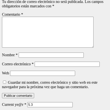
Tu dirección de correo electrónico no será publicada.
Los campos
obligatorios están marcados con
*
Comentario
*
Nombre
*
Correo electrónico
*
Web
Guardar mi nombre, correo electrónico y sitio web en este
navegador para la próxima vez que haga un comentario.
Current ye@r
*