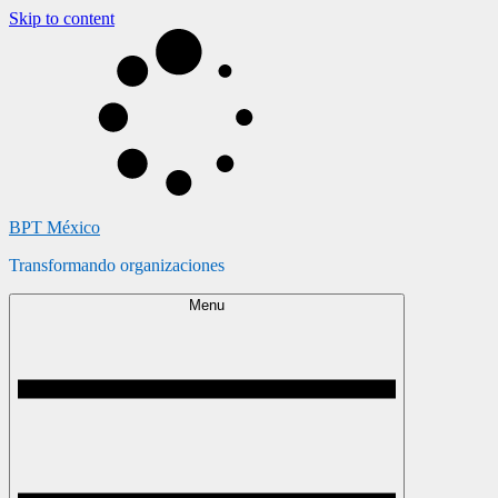
Skip to content
BPT México
Transformando organizaciones
Menu