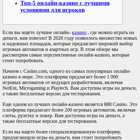
Топ-5 онлайн-казино с лучшими
условиями для игроков
Если вы ищете лучшие онлайн-
казино
, где можно играть на
деньги, вам повезло! В 2026 году появилось множество новых
и надежных площадок, которые предлагают широкий выбор
игровых автоматов и азартных игр. В этом обзоре мы
рассмотрим самые перспективные онлайн-казино, которые
стоит попробовать.
Начнем с Casino.com, одного из самых популярных онлайн-
казино в мире. Это платформа предлагает более 1 000
игровых автоматов от ведущих разработчиков, включая
NetEnt, Microgaming и Playtech. Вам доступны игры на деньги,
а также бесплатные версии для тестирования.
Еще одним из лучших онлайн-казино является 888 Casino. Это
платформа предлагает более 200 игровых автоматов, включая
слоты, рулетку и покер. Вам доступны игры на деньги, а
также бесплатные версии для тестирования.
Если вы ищете более специализированную платформу,
предлагающую игры на деньги, вам стоит попробовать