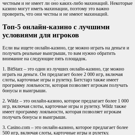
честным и не имеет ли оно каких-либо махинаций. Некоторые
казино могут иметь махинации, поэтому это важно
проверить, что они честны и не имеют махинаций.
Топ-5 онлайн-казино с лучшими
условиями для игроков
Если вы ищете онлайн-казино, где можно играть на деньги и
получать реальные выигрыши, то вам нужно обратить
внимание на следующие пять площадок.
1. BitStarz – это один из лучших онлайн-казино, где можно
играть на деньги. Он предлагает более 2 000 игр, включая
слоты, карточные игры и рулетку. Битстарз также имеет
программу лояльности, которая позволяет игрокам получать
бонусы и выигрыши.
2. Wildz – это онлайн-казино, которое предлагает более 1 000
игр, включая слоты, карточные игры и рулетку. Wildz также
имеет программу лояльности, которая позволяет игрокам
получать бонусы и выигрыши.
3. Casino.com – это онлайн-казино, которое предлагает более
500 игр, включая слоты, карточные игры и рулетку.