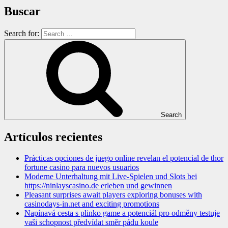
Buscar
Search for:
Search
Artículos recientes
Prácticas opciones de juego online revelan el potencial de thor
fortune casino para nuevos usuarios
Moderne Unterhaltung mit Live-Spielen und Slots bei
https://ninlayscasino.de erleben und gewinnen
Pleasant surprises await players exploring bonuses with
casinodays-in.net and exciting promotions
Napínavá cesta s plinko game a potenciál pro odměny testuje
vaši schopnost předvídat směr pádu koule