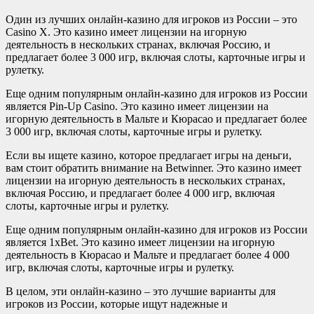
Один из лучших онлайн-казино для игроков из России – это
Casino X. Это казино имеет лицензии на игорную
деятельность в нескольких странах, включая Россию, и
предлагает более 3 000 игр, включая слоты, карточные игры и
рулетку.
Еще одним популярным онлайн-казино для игроков из России
является Pin-Up Casino. Это казино имеет лицензии на
игорную деятельность в Мальте и Кюрасао и предлагает более
3 000 игр, включая слоты, карточные игры и рулетку.
Если вы ищете казино, которое предлагает игры на деньги,
вам стоит обратить внимание на Betwinner. Это казино имеет
лицензии на игорную деятельность в нескольких странах,
включая Россию, и предлагает более 4 000 игр, включая
слоты, карточные игры и рулетку.
Еще одним популярным онлайн-казино для игроков из России
является 1xBet. Это казино имеет лицензии на игорную
деятельность в Кюрасао и Мальте и предлагает более 4 000
игр, включая слоты, карточные игры и рулетку.
В целом, эти онлайн-казино – это лучшие варианты для
игроков из России, которые ищут надежные и