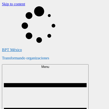
Skip to content
BPT México
Transformando organizaciones
Menu