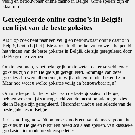
veilig en betrouwbaar online casino in België. Grote spelers zijn er
klaar om!
Gereguleerde online casino’s in België:
een lijst van de beste goksites
Als u op zoek bent naar een veilig en betrouwbaar online casino in
België, bent u bij het juiste adres. In dit artikel zullen we u helpen bij
het vinden van de beste goksites in België, die zijn gereguleerd door
de Belgische overheid.
Om te beginnen, is het belangrijk om te weten dat er verschillende
goksites zijn die in België zijn gereguleerd. Sommige van deze
goksites zijn wereldberoemd, terwijl anderen minder bekend zijn.
Maar hoe weet u welke goksites veilig en betrouwbaar zijn?
Om u te helpen bij het vinden van de beste goksites in België,
hebben we een lijst samengesteld van de meest populaire goksites
die in België zijn gereguleerd. Hieronder vindt u een selectie van de
beste goksites in België:
1. Casino Lugano – Dit online casino is een van de meest populaire
goksites in België en biedt een breed scala aan spellen, van klassieke
gokkasten tot moderne videospelletjes.