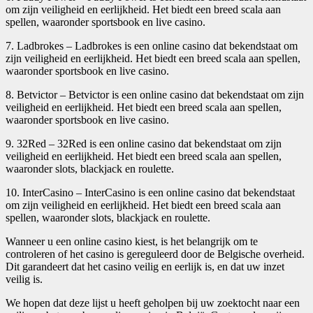
om zijn veiligheid en eerlijkheid. Het biedt een breed scala aan
spellen, waaronder sportsbook en live casino.
7. Ladbrokes – Ladbrokes is een online casino dat bekendstaat om
zijn veiligheid en eerlijkheid. Het biedt een breed scala aan spellen,
waaronder sportsbook en live casino.
8. Betvictor – Betvictor is een online casino dat bekendstaat om zijn
veiligheid en eerlijkheid. Het biedt een breed scala aan spellen,
waaronder sportsbook en live casino.
9. 32Red – 32Red is een online casino dat bekendstaat om zijn
veiligheid en eerlijkheid. Het biedt een breed scala aan spellen,
waaronder slots, blackjack en roulette.
10. InterCasino – InterCasino is een online casino dat bekendstaat
om zijn veiligheid en eerlijkheid. Het biedt een breed scala aan
spellen, waaronder slots, blackjack en roulette.
Wanneer u een online casino kiest, is het belangrijk om te
controleren of het casino is gereguleerd door de Belgische overheid.
Dit garandeert dat het casino veilig en eerlijk is, en dat uw inzet
veilig is.
We hopen dat deze lijst u heeft geholpen bij uw zoektocht naar een