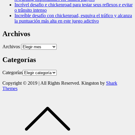
Incrível desafio e chickenroad para testar seus reflexos e evitar
o trânsito intenso
Increíble desafío con chickenroad, esquiva el tráfico y alcanza
la puntuación más alta en este juego adictivo
Archivos
Archivos
Categorías
Categorías
Copyright © 2019 | All Rights Reserved. Kingston by
Shark
Themes