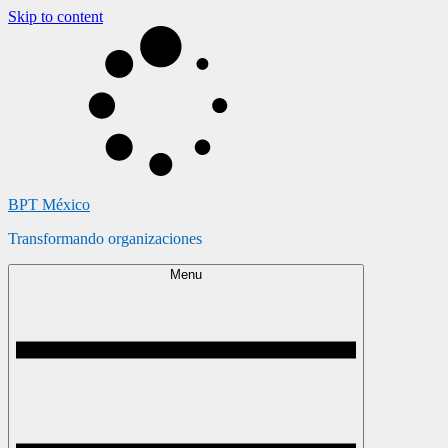
Skip to content
BPT México
Transformando organizaciones
Menu