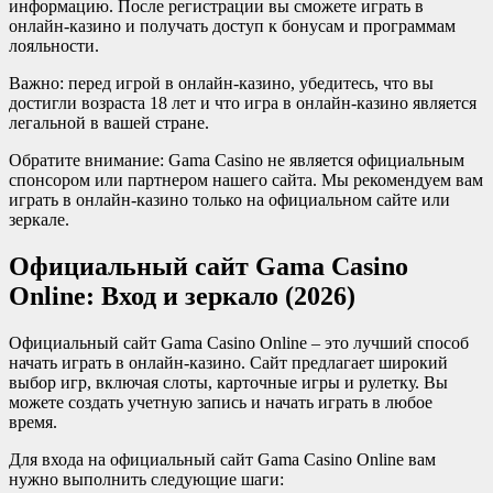
информацию. После регистрации вы сможете играть в
онлайн-казино и получать доступ к бонусам и программам
лояльности.
Важно: перед игрой в онлайн-казино, убедитесь, что вы
достигли возраста 18 лет и что игра в онлайн-казино является
легальной в вашей стране.
Обратите внимание: Gama Casino не является официальным
спонсором или партнером нашего сайта. Мы рекомендуем вам
играть в онлайн-казино только на официальном сайте или
зеркале.
Официальный сайт Gama Casino
Online: Вход и зеркало (2026)
Официальный сайт Gama Casino Online – это лучший способ
начать играть в онлайн-казино. Сайт предлагает широкий
выбор игр, включая слоты, карточные игры и рулетку. Вы
можете создать учетную запись и начать играть в любое
время.
Для входа на официальный сайт Gama Casino Online вам
нужно выполнить следующие шаги: