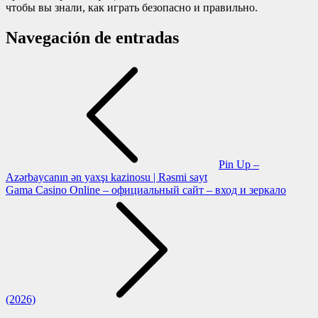
чтобы вы знали, как играть безопасно и правильно.
Navegación de entradas
Pin Up –
Azərbaycanın ən yaxşı kazinosu | Rəsmi sayt
Gama Casino Online – официальный сайт – вход и зеркало
(2026)