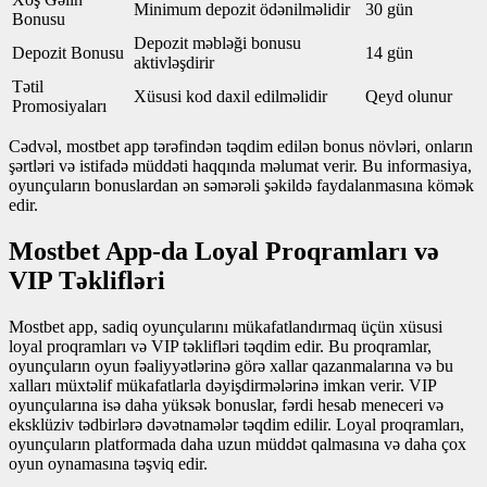
Minimum depozit ödənilməlidir
30 gün
Bonusu
Depozit məbləği bonusu
Depozit Bonusu
14 gün
aktivləşdirir
Tətil
Xüsusi kod daxil edilməlidir
Qeyd olunur
Promosiyaları
Cədvəl, mostbet app tərəfindən təqdim edilən bonus növləri, onların
şərtləri və istifadə müddəti haqqında məlumat verir. Bu informasiya,
oyunçuların bonuslardan ən səmərəli şəkildə faydalanmasına kömək
edir.
Mostbet App-da Loyal Proqramları və
VIP Təklifləri
Mostbet app, sadiq oyunçularını mükafatlandırmaq üçün xüsusi
loyal proqramları və VIP təklifləri təqdim edir. Bu proqramlar,
oyunçuların oyun fəaliyyətlərinə görə xallar qazanmalarına və bu
xalları müxtəlif mükafatlarla dəyişdirmələrinə imkan verir. VIP
oyunçularına isə daha yüksək bonuslar, fərdi hesab meneceri və
eksklüziv tədbirlərə dəvətnamələr təqdim edilir. Loyal proqramları,
oyunçuların platformada daha uzun müddət qalmasına və daha çox
oyun oynamasına təşviq edir.