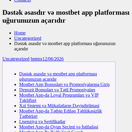
Dəstək əsasdır və mostbet app platforması
uğurunuzun açarıdır
Home
Uncategorized
Dəstək əsasdır və mostbet app platforması uğurunuzun
açarıdır
Uncategorized
bptmx
12/06/2026
Dəstək əsasdır və mostbet app platforması
uğurunuzun açarıdır
Mostbet App Bonusları və Promosiyalarına Giriş
Depozit Bonusları və Tətil Promosiyaları
Mostbet App-da Loyal Proqramları və VIP
Təklifləri
Xal Sistemi və Mükafatların Dəyişdirilməsi
Mostbet App-da Tətbiq Edilən Təhlükəsizlik
Tədbirləri
Lisenziya və Sertifikatlar
Mostbet App-da Oyun Seçimi və İstifadəsi