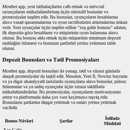
Mostbet app, yeni istifadəçilərini cəlb etmək və mövcud
oyunçularını mükafatlandırmaq üçün müxtəlif bonuslar və
promosiyalar təqdim edir. Bu bonuslar, oyunçuların hesablarına
əlavə vəsait qazanmalarına və oyun təcrübələrini artırmalarına imkan
verir. Yeni oyunçular üçün təqdim edilən “xoş gəlin bonusu” adətən,
ilk depozitə görə hesablanır və müştərinin oyun balansına əlavə
olunur. Bu bonusu əldə etmək üçün müştərinin minimum depozit
məbləğini ödəmesi və bonusun şərtlərini yerinə yetirməsi tələb
olunur.
Depozit Bonusları və Tətil Promosiyaları
Mostbet app, depozit bonusları ilə yanaşı, tətil və xüsusi günlərlə
əlaqəli promosiyalar da təşkil edir. Məsələn, Yeni İl, Novruz bayramı
və ya digər əhəmiyyətli tarixlərdə oyunçulara əlavə bonuslar, pulsuz
fırlanmalar və ya sadiq oyunçular üçün xüsusi təkliflərlə
mükafatlandırılırlar. Bu promosiyalar, oyunçuların motivasiyasını
artırır və platformada daha çox vaxt keçirməyə təşviq edir.
Bonusların şərtlərinə diqqət yetirmək və onları yerinə yetirmək
vacibdir.
İstifadə
Bonus Növləri
Şərtlər
Müddəti
Xoş Gəlin