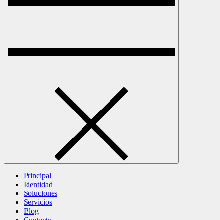
Principal
Identidad
Soluciones
Servicios
Blog
Contacto