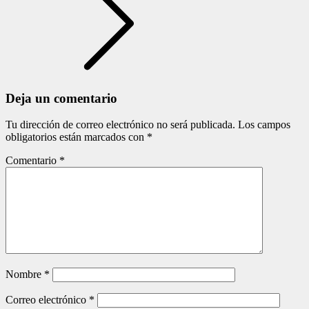
Deja un comentario
Tu dirección de correo electrónico no será publicada.
Los campos
obligatorios están marcados con
*
Comentario
*
Nombre
*
Correo electrónico
*