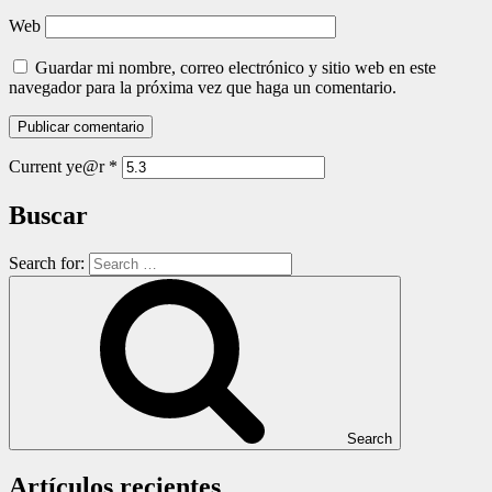
Web
Guardar mi nombre, correo electrónico y sitio web en este
navegador para la próxima vez que haga un comentario.
Current ye@r
*
Buscar
Search for:
Search
Artículos recientes