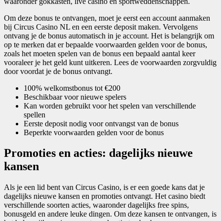
waaronder gokkasten, live casino en sportweddenschappen.
Om deze bonus te ontvangen, moet je eerst een account aanmaken
bij Circus Casino NL en een eerste deposit maken. Vervolgens
ontvang je de bonus automatisch in je account. Het is belangrijk om
op te merken dat er bepaalde voorwaarden gelden voor de bonus,
zoals het moeten spelen van de bonus een bepaald aantal keer
vooraleer je het geld kunt uitkeren. Lees de voorwaarden zorgvuldig
door voordat je de bonus ontvangt.
100% welkomstbonus tot €200
Beschikbaar voor nieuwe spelers
Kan worden gebruikt voor het spelen van verschillende
spellen
Eerste deposit nodig voor ontvangst van de bonus
Beperkte voorwaarden gelden voor de bonus
Promoties en acties: dagelijks nieuwe
kansen
Als je een lid bent van Circus Casino, is er een goede kans dat je
dagelijks nieuwe kansen en promoties ontvangt. Het casino biedt
verschillende soorten acties, waaronder dagelijks free spins,
bonusgeld en andere leuke dingen. Om deze kansen te ontvangen, is