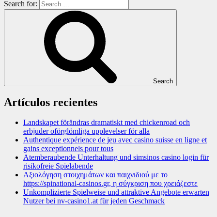
Search for:
Search
Artículos recientes
Landskapet förändras dramatiskt med chickenroad och
erbjuder oförglömliga upplevelser för alla
Authentique expérience de jeu avec casino suisse en ligne et
gains exceptionnels pour tous
Atemberaubende Unterhaltung und simsinos casino login für
risikofreie Spielabende
Αξιολόγηση στοιχημάτων και παιχνιδιού με το
https://spinational-casinos.gr, η σύγκριση που χρειάζεστε
Unkomplizierte Spielweise und attraktive Angebote erwarten
Nutzer bei nv-casino1.at für jeden Geschmack