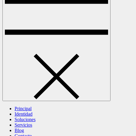
Principal
Identidad
Soluciones
Servicios
Blog
Contacto