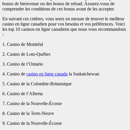
bonus de bienvenue ou des bonus de reload. Assurez-vous de
comprendre les conditions de ces bonus avant de les accepter.
En suivant ces critères, vous serez en mesure de trouver le meilleur
casino en ligne canadien pour vos besoins et vos préférences. Voici
les top 10 casinos en ligne canadiens que nous vous recommandons
:
1. Casino de Montréal
2. Casino de Loto-Québec
3. Casino de l’Ontario
4. Casino de
casino en ligne canada
la Saskatchewan
5. Casino de la Colombie-Britannique
6. Casino de l’Alberta
7. Casino de la Nouvelle-Écosse
8. Casino de la Terre-Neuve
9. Casino de la Nouvelle-Écosse