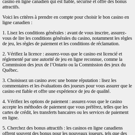
casino en ligne canadien qui est fiable, sécurisé et offre des bonus
attractifs.
Voici les critères à prendre en compte pour choisir le bon casino en
ligne canadien :
1. Lisez les conditions générales : avant de vous inscrire, assurez-
vous de lire les conditions générales du casino, notamment les règles
de jeu, les règles de paiement et les conditions de réclamation.
2. Vérifiez la licence : assurez-vous que le casino est licencié et
réglementé par une autorité de jeu en ligne reconnue, comme la
Commission des jeux de l’Ontario ou la Commission des jeux du
Québec.
3. Choisissez un casino avec une bonne réputation : lisez les
commentaires et les évaluations des joueurs pour vous assurer que le
casino est fiable et offre une expérience de jeu de qualité.
4. Vérifiez les options de paiement : assurez-vous que le casino
accepte les méthodes de paiement que vous préférez, telles que les
cartes de crédit, les transferts bancaires ou les services de paiement
en ligne.
5. Cherchez des bonus attractifs : les casinos en ligne canadiens
offrent souvent des bonus pour les nouveaux joueurs, tels que des