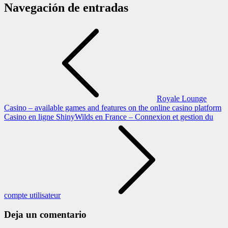
Navegación de entradas
Royale Lounge
Casino – available games and features on the online casino platform
Casino en ligne ShinyWilds en France – Connexion et gestion du
compte utilisateur
Deja un comentario