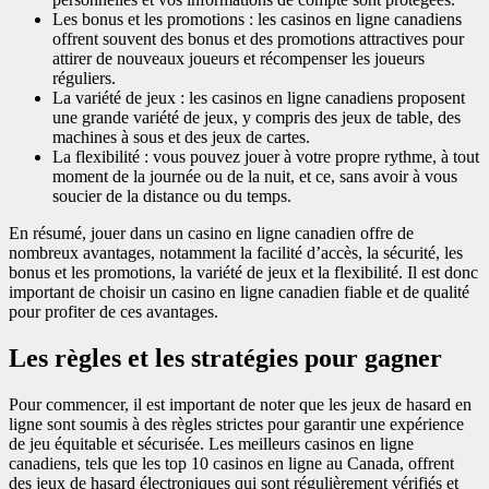
Les bonus et les promotions : les casinos en ligne canadiens
offrent souvent des bonus et des promotions attractives pour
attirer de nouveaux joueurs et récompenser les joueurs
réguliers.
La variété de jeux : les casinos en ligne canadiens proposent
une grande variété de jeux, y compris des jeux de table, des
machines à sous et des jeux de cartes.
La flexibilité : vous pouvez jouer à votre propre rythme, à tout
moment de la journée ou de la nuit, et ce, sans avoir à vous
soucier de la distance ou du temps.
En résumé, jouer dans un casino en ligne canadien offre de
nombreux avantages, notamment la facilité d’accès, la sécurité, les
bonus et les promotions, la variété de jeux et la flexibilité. Il est donc
important de choisir un casino en ligne canadien fiable et de qualité
pour profiter de ces avantages.
Les règles et les stratégies pour gagner
Pour commencer, il est important de noter que les jeux de hasard en
ligne sont soumis à des règles strictes pour garantir une expérience
de jeu équitable et sécurisée. Les meilleurs casinos en ligne
canadiens, tels que les top 10 casinos en ligne au Canada, offrent
des jeux de hasard électroniques qui sont régulièrement vérifiés et