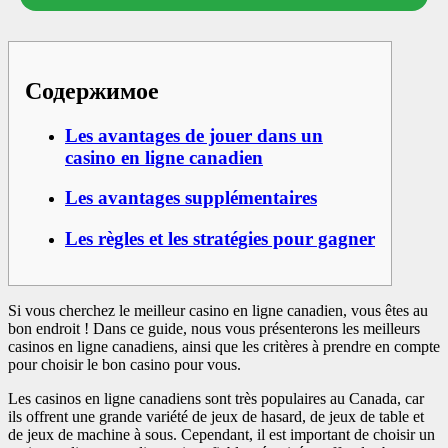
Содержимое
Les avantages de jouer dans un
casino en ligne canadien
Les avantages supplémentaires
Les règles et les stratégies pour gagner
Si vous cherchez le meilleur casino en ligne canadien, vous êtes au
bon endroit ! Dans ce guide, nous vous présenterons les meilleurs
casinos en ligne canadiens, ainsi que les critères à prendre en compte
pour choisir le bon casino pour vous.
Les casinos en ligne canadiens sont très populaires au Canada, car
ils offrent une grande variété de jeux de hasard, de jeux de table et
de jeux de machine à sous. Cependant, il est important de choisir un