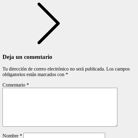
Deja un comentario
Tu dirección de correo electrónico no será publicada.
Los campos
obligatorios están marcados con
*
Comentario
*
Nombre
*