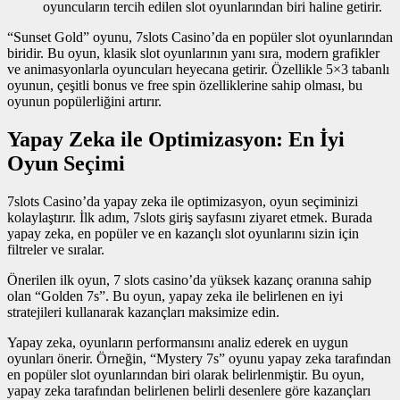
oyuncuların tercih edilen slot oyunlarından biri haline getirir.
“Sunset Gold” oyunu, 7slots Casino’da en popüler slot oyunlarından
biridir. Bu oyun, klasik slot oyunlarının yanı sıra, modern grafikler
ve animasyonlarla oyuncuları heyecana getirir. Özellikle 5×3 tabanlı
oyunun, çeşitli bonus ve free spin özelliklerine sahip olması, bu
oyunun popülerliğini artırır.
Yapay Zeka ile Optimizasyon: En İyi
Oyun Seçimi
7slots Casino’da yapay zeka ile optimizasyon, oyun seçiminizi
kolaylaştırır. İlk adım, 7slots giriş sayfasını ziyaret etmek. Burada
yapay zeka, en popüler ve en kazançlı slot oyunlarını sizin için
filtreler ve sıralar.
Önerilen ilk oyun, 7 slots casino’da yüksek kazanç oranına sahip
olan “Golden 7s”. Bu oyun, yapay zeka ile belirlenen en iyi
stratejileri kullanarak kazançları maksimize edin.
Yapay zeka, oyunların performansını analiz ederek en uygun
oyunları önerir. Örneğin, “Mystery 7s” oyunu yapay zeka tarafından
en popüler slot oyunlarından biri olarak belirlenmiştir. Bu oyun,
yapay zeka tarafından belirlenen belirli desenlere göre kazançları