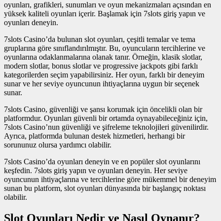
oyunları, grafikleri, sunumları ve oyun mekanizmaları açısından en
yüksek kaliteli oyunları içerir. Başlamak için 7slots giriş yapın ve
oyunları deneyin.
7slots Casino’da bulunan slot oyunları, çeşitli temalar ve tema
gruplarına göre sınıflandırılmıştır. Bu, oyuncuların tercihlerine ve
oyunlarına odaklanmalarına olanak tanır. Örneğin, klasik slotlar,
modern slotlar, bonus slotlar ve progressive jackpots gibi farklı
kategorilerden seçim yapabilirsiniz. Her oyun, farklı bir deneyim
sunar ve her seviye oyuncunun ihtiyaçlarına uygun bir seçenek
sunar.
7slots Casino, güvenliği ve şansı korumak için öncelikli olan bir
platformdur. Oyunları güvenli bir ortamda oynayabileceğiniz için,
7slots Casino’nun güvenliği ve şifreleme teknolojileri güvenilirdir.
Ayrıca, platformda bulunan destek hizmetleri, herhangi bir
sorununuz olursa yardımcı olabilir.
7slots Casino’da oyunları deneyin ve en popüler slot oyunlarını
keşfedin. 7slots giriş yapın ve oyunları deneyin. Her seviye
oyuncunun ihtiyaçlarına ve tercihlerine göre mükemmel bir deneyim
sunan bu platform, slot oyunları dünyasında bir başlangıç noktası
olabilir.
Slot Oyunları Nedir ve Nasıl Oynanır?