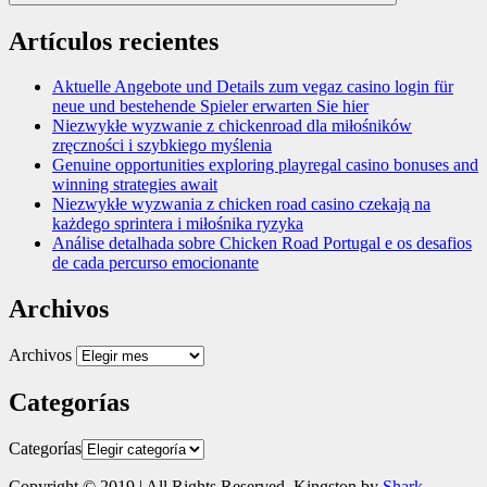
Artículos recientes
Aktuelle Angebote und Details zum vegaz casino login für
neue und bestehende Spieler erwarten Sie hier
Niezwykłe wyzwanie z chickenroad dla miłośników
zręczności i szybkiego myślenia
Genuine opportunities exploring playregal casino bonuses and
winning strategies await
Niezwykłe wyzwania z chicken road casino czekają na
każdego sprintera i miłośnika ryzyka
Análise detalhada sobre Chicken Road Portugal e os desafios
de cada percurso emocionante
Archivos
Archivos
Categorías
Categorías
Copyright © 2019 | All Rights Reserved. Kingston by
Shark