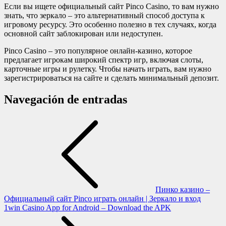
Если вы ищете официальный сайт Pinco Casino, то вам нужно
знать, что зеркало – это альтернативный способ доступа к
игровому ресурсу. Это особенно полезно в тех случаях, когда
основной сайт заблокирован или недоступен.
Pinco Casino – это популярное онлайн-казино, которое
предлагает игрокам широкий спектр игр, включая слоты,
карточные игры и рулетку. Чтобы начать играть, вам нужно
зарегистрироваться на сайте и сделать минимальный депозит.
Navegación de entradas
Пинко казино –
Официальный сайт Pinco играть онлайн | Зеркало и вход
1win Casino App for Android – Download the APK