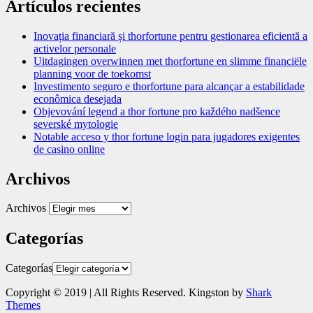
Artículos recientes
Inovația financiară și thorfortune pentru gestionarea eficientă a
activelor personale
Uitdagingen overwinnen met thorfortune en slimme financiële
planning voor de toekomst
Investimento seguro e thorfortune para alcançar a estabilidade
econômica desejada
Objevování legend a thor fortune pro každého nadšence
severské mytologie
Notable acceso y thor fortune login para jugadores exigentes
de casino online
Archivos
Archivos
Categorías
Categorías
Copyright © 2019 | All Rights Reserved. Kingston by
Shark
Themes