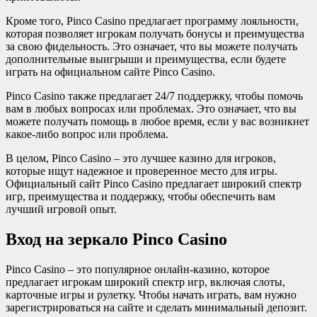
Кроме того, Pinco Casino предлагает программу лояльности,
которая позволяет игрокам получать бонусы и преимущества
за свою фидельность. Это означает, что вы можете получать
дополнительные выигрыши и преимущества, если будете
играть на официальном сайте Pinco Casino.
Pinco Casino также предлагает 24/7 поддержку, чтобы помочь
вам в любых вопросах или проблемах. Это означает, что вы
можете получать помощь в любое время, если у вас возникнет
какое-либо вопрос или проблема.
В целом, Pinco Casino – это лучшее казино для игроков,
которые ищут надежное и проверенное место для игры.
Официальный сайт Pinco Casino предлагает широкий спектр
игр, преимущества и поддержку, чтобы обеспечить вам
лучший игровой опыт.
Вход на зеркало Pinco Casino
Pinco Casino – это популярное онлайн-казино, которое
предлагает игрокам широкий спектр игр, включая слоты,
карточные игры и рулетку. Чтобы начать играть, вам нужно
зарегистрироваться на сайте и сделать минимальный депозит.