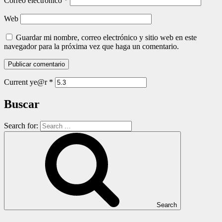
Correo electrónico
*
Web
Guardar mi nombre, correo electrónico y sitio web en este
navegador para la próxima vez que haga un comentario.
Current ye@r
*
Buscar
Search for:
Search