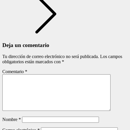
Deja un comentario
Tu dirección de correo electrónico no será publicada.
Los campos
obligatorios están marcados con
*
Comentario
*
Nombre
*