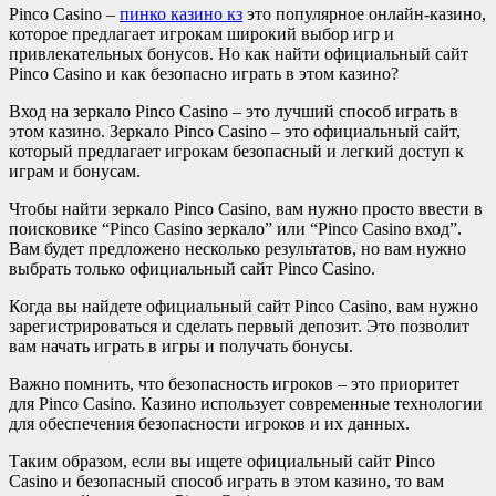
Pinco Casino –
пинко казино кз
это популярное онлайн-казино,
которое предлагает игрокам широкий выбор игр и
привлекательных бонусов. Но как найти официальный сайт
Pinco Casino и как безопасно играть в этом казино?
Вход на зеркало Pinco Casino – это лучший способ играть в
этом казино. Зеркало Pinco Casino – это официальный сайт,
который предлагает игрокам безопасный и легкий доступ к
играм и бонусам.
Чтобы найти зеркало Pinco Casino, вам нужно просто ввести в
поисковике “Pinco Casino зеркало” или “Pinco Casino вход”.
Вам будет предложено несколько результатов, но вам нужно
выбрать только официальный сайт Pinco Casino.
Когда вы найдете официальный сайт Pinco Casino, вам нужно
зарегистрироваться и сделать первый депозит. Это позволит
вам начать играть в игры и получать бонусы.
Важно помнить, что безопасность игроков – это приоритет
для Pinco Casino. Казино использует современные технологии
для обеспечения безопасности игроков и их данных.
Таким образом, если вы ищете официальный сайт Pinco
Casino и безопасный способ играть в этом казино, то вам