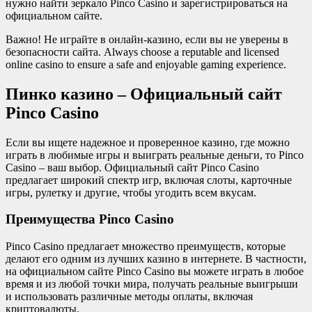
нужно найти зеркало Pinco Casino и зарегистрироваться на
официальном сайте.
Важно! Не играйте в онлайн-казино, если вы не уверены в
безопасности сайта. Always choose a reputable and licensed
online casino to ensure a safe and enjoyable gaming experience.
Пинко казино – Официальный сайт
Pinco Casino
Если вы ищете надежное и проверенное казино, где можно
играть в любимые игры и выиграть реальные деньги, то Pinco
Casino – ваш выбор. Официальный сайт Pinco Casino
предлагает широкий спектр игр, включая слоты, карточные
игры, рулетку и другие, чтобы угодить всем вкусам.
Преимущества Pinco Casino
Pinco Casino предлагает множество преимуществ, которые
делают его одним из лучших казино в интернете. В частности,
на официальном сайте Pinco Casino вы можете играть в любое
время и из любой точки мира, получать реальные выигрыши
и использовать различные методы оплаты, включая
криптовалюты.